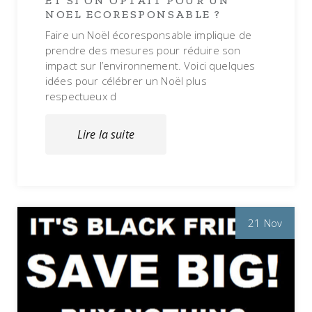
ET SI ON OPTAIT POUR UN
NOEL ECORESPONSABLE ?
Faire un Noël écoresponsable implique de
prendre des mesures pour réduire son
impact sur l’environnement. Voici quelques
idées pour célébrer un Noël plus
respectueux d
Lire la suite
21 Nov